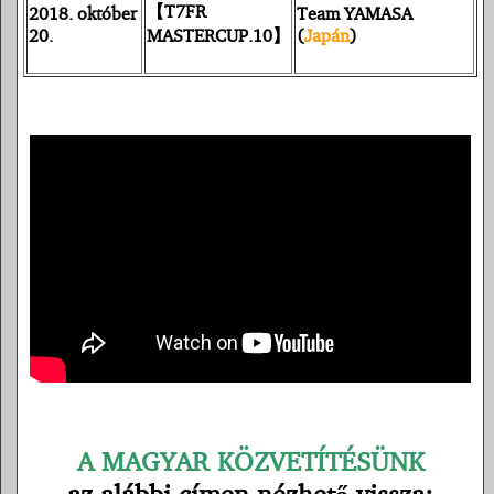
【T7FR
2018. október
Team YAMASA
20.
MASTERCUP.10】
(
Japán
)
A MAGYAR KÖZVETÍTÉSÜNK