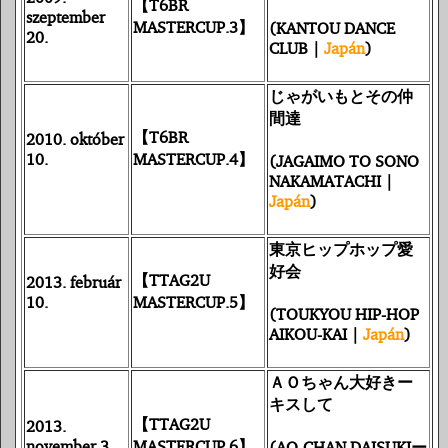
【T6BR
szeptember
MASTERCUP.3】
(KANTOU DANCE
20.
CLUB |
Japán
)
じゃがいもとその仲
間達
【T6BR
2010. október
10.
MASTERCUP.4】
(JAGAIMO TO SONO
NAKAMATACHI |
Japán
)
東京ヒップホップ愛
好会
【TTAG2U
2013. február
10.
MASTERCUP.5】
(TOUKYOU HIP-HOP
AIKOU-KAI |
Japán
)
ＡＯちゃん大好きー
キスして
【TTAG2U
2013.
november 3.
MASTERCUP.6】
(AO-CHAN DAISUKIー