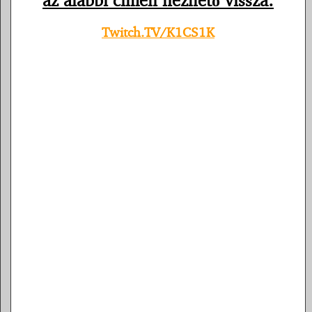
az alábbi címen nézhető vissza
:
Twitch.TV/K1CS1K