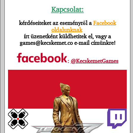
Kapcsolat:
kérdéseiteket az eseményről a
Facebook
oldalunknak
írt üzenetként küldhetitek el, vagy a
games@kecskemet.co e-mail címünkre!
:
@KecskemetGames