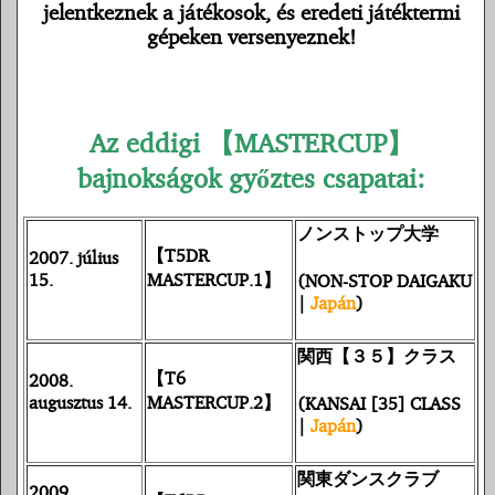
jelentkeznek a játékosok, és eredeti játéktermi
gépeken versenyeznek!
Az eddigi 【MASTERCUP】
bajnokságok győztes csapatai:
ノンストップ大学
【T5DR
2007. július
15.
MASTERCUP.1】
(NON-STOP DAIGAKU
|
Japán
)
関西【３５】クラス
【T6
2008.
augusztus 14.
MASTERCUP.2】
(KANSAI [35] CLASS
|
Japán
)
関東ダンスクラブ
2009.