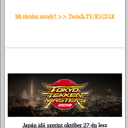
Mi történt tavaly? >> Twitch.TV/K1CS1K
Japán idő szerint október 27-én
lesz