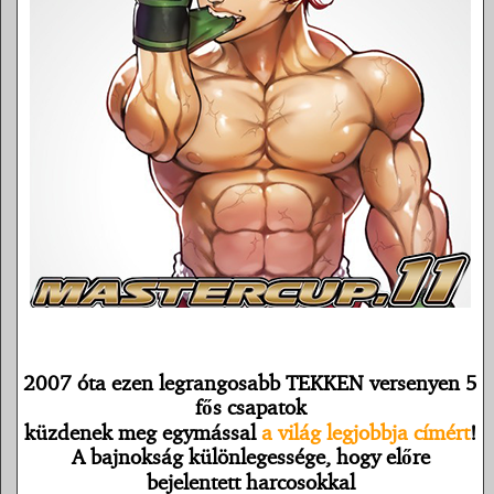
2007 óta ezen legrangosabb TEKKEN versenyen 5
fős csapatok
küzdenek meg egymással
a világ legjobbja címért
!
A bajnokság különlegessége, hogy előre
bejelentett harcosokkal