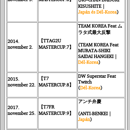
KISUSHITE |
Japán és Dél-Korea
)
TEAM KOREA Feat ム
ラタ式最大反撃
【TTAG2U
2014.
(TEAM KOREA Feat
november 2.
MASTERCUP.7】
MURATA-SHIKI
SAIDAI HANGEKI |
Dél-Korea
)
DW Superstar Feat
【T7
2015.
Twitch
november 22.
MASTERCUP.8】
(
Dél-Korea
)
アンチ弁慶
【T7FR
2017.
november 25.
MASTERCUP.9】
(ANTI-BENKEI |
Japán
)