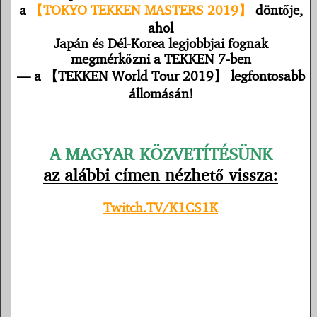
a
【
TOKYO TEKKEN MASTERS 2019
】
döntője,
ahol
Japán és Dél-Korea legjobbjai fognak
megmérkőzni a TEKKEN 7-ben
— a 【TEKKEN World Tour 2019】 legfontosabb
állomásán!
A MAGYAR KÖZVETÍTÉSÜNK
az alábbi címen nézhető vissza
:
Twitch.TV/K1CS1K