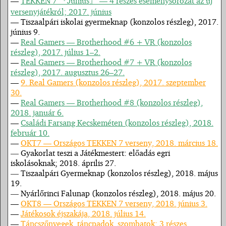
—
TEKKEN 7 『Június』 — 4 részes eseménysorozat az új
versenyjátékról; 2017. június
— Tiszaalpári iskolai gyermeknap (konzolos részleg), 2017.
június 9.
—
Real Gamers — Brotherhood #6 + VR (konzolos
részleg), 2017. július 1–2.
—
Real Gamers — Brotherhood #7 + VR (konzolos
részleg), 2017. augusztus 26–27.
—
9. Real Gamers (konzolos részleg), 2017. szeptember
30.
—
Real Gamers — Brotherhood #8 (konzolos részleg),
2018. január 6.
—
Családi Farsang Kecskeméten (konzolos részleg), 2018.
február 10.
—
OKT7 — Országos TEKKEN 7 verseny, 2018. március 18.
—
Gyakorlat teszi a Játékmestert: előadás egri
iskolásoknak; 2018. április 27.
—
Tiszaalpári Gyermeknap (konzolos részleg), 2018. május
19.
—
Nyárlőrinci Falunap (konzolos részleg), 2018. május 20.
—
OKT8 — Országos TEKKEN 7 verseny, 2018. június 3.
—
Játékosok éjszakája, 2018. július 14.
—
Táncszőnyegek, táncpadok, szombatok: 3 részes