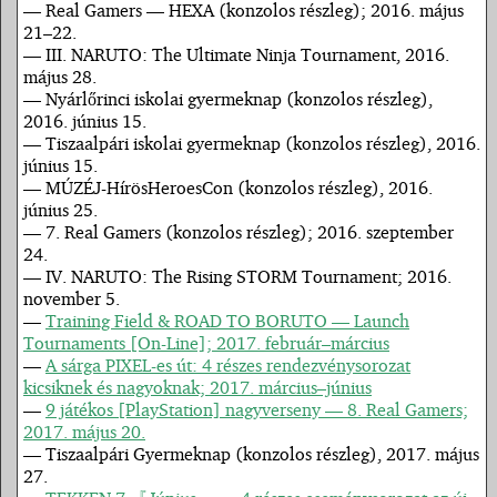
— Real Gamers — HEXA (konzolos részleg); 2016. május
21–22.
— III. NARUTO: The Ultimate Ninja Tournament, 2016.
május 28.
— Nyárlőrinci iskolai gyermeknap (konzolos részleg),
2016. június 15.
— Tiszaalpári iskolai gyermeknap (konzolos részleg), 2016.
június 15.
— MÚZÉJ-HírösHeroesCon (konzolos részleg), 2016.
június 25.
— 7. Real Gamers (konzolos részleg); 2016. szeptember
24.
— IV. NARUTO: The Rising STORM Tournament; 2016.
november 5.
—
Training Field & ROAD TO BORUTO — Launch
Tournaments [On-Line]; 2017. február–március
—
A sárga PIXEL-es út: 4 részes rendezvénysorozat
kicsiknek és nagyoknak; 2017. március–június
—
9 játékos [PlayStation] nagyverseny — 8. Real Gamers;
2017. május 20.
— Tiszaalpári Gyermeknap (konzolos részleg), 2017. május
27.