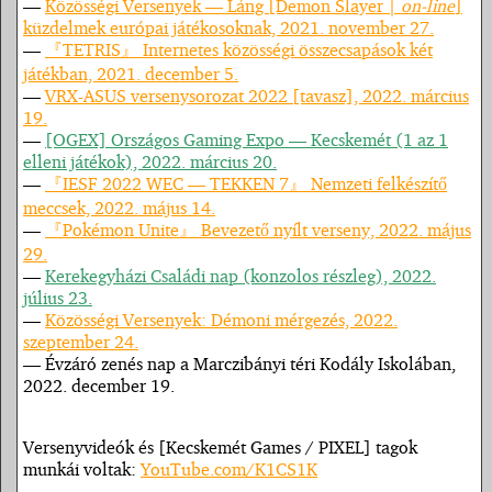
—
Közösségi Versenyek — Láng [Demon Slayer |
on-line
]
küzdelmek európai játékosoknak, 2021. november 27.
—
『TETRIS』 Internetes közösségi összecsapások két
játékban, 2021. december 5.
—
VRX-ASUS versenysorozat 2022 [tavasz], 2022. március
19.
—
[OGEX] Országos Gaming Expo — Kecskemét (1 az 1
elleni játékok), 2022. március 20.
—
『IESF 2022 WEC — TEKKEN 7』 Nemzeti felkészítő
meccsek, 2022. május 14.
—
『Pokémon Unite』 Bevezető nyílt verseny, 2022. május
29.
—
Kerekegyházi Családi nap (konzolos részleg), 2022.
július 23.
—
Közösségi Versenyek: Démoni mérgezés, 2022.
szeptember 24.
— Évzáró zenés nap a Marczibányi téri Kodály Iskolában,
2022. december 19.
Versenyvideók és [Kecskemét Games / PIXEL] tagok
munkái voltak:
YouTube.com/K1CS1K