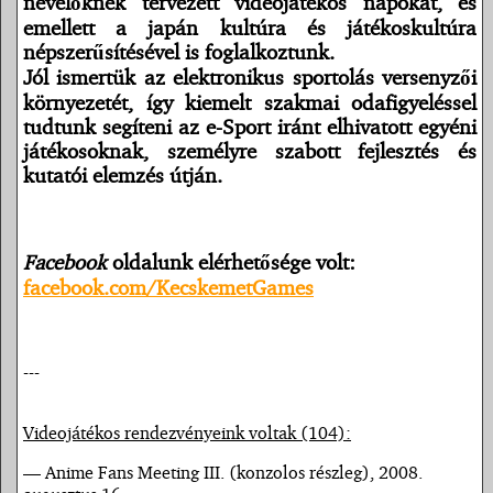
nevelőknek tervezett videojátékos napokat, és
emellett a japán kultúra és játékoskultúra
népszerűsítésével is foglalkoztunk.
Jól ismertük az elektronikus sportolás versenyzői
környezetét, így kiemelt szakmai odafigyeléssel
tudtunk segíteni az e-Sport iránt elhivatott egyéni
játékosoknak, személyre szabott fejlesztés és
kutatói elemzés útján.
Facebook
oldalunk elérhetősége volt:
facebook.com/KecskemetGames
---
Videojátékos rendezvényeink voltak (104):
— Anime Fans Meeting III. (konzolos részleg), 2008.