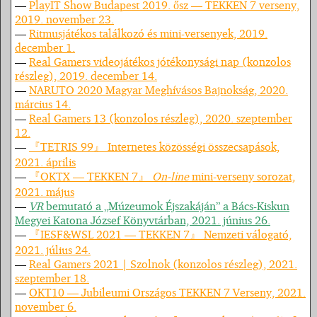
—
PlayIT Show Budapest 2019. ősz — TEKKEN 7 verseny,
2019. november 23.
—
Ritmusjátékos találkozó és mini-versenyek, 2019.
december 1.
—
Real Gamers videojátékos jótékonysági nap (konzolos
részleg), 2019. december 14.
—
NARUTO 2020 Magyar Meghívásos Bajnokság, 2020.
március 14.
—
Real Gamers 13 (konzolos részleg), 2020. szeptember
12.
—
『TETRIS 99』 Internetes közösségi összecsapások,
2021. április
—
『OKTX — TEKKEN 7』
On-line
mini-verseny sorozat,
2021. május
—
VR
bemutató a „Múzeumok Éjszakáján” a Bács-Kiskun
Megyei Katona József Könyvtárban, 2021. június 26.
—
『IESF&WSL 2021 — TEKKEN 7』 Nemzeti válogató,
2021. július 24.
—
Real Gamers 2021 | Szolnok (konzolos részleg), 2021.
szeptember 18.
—
OKT10 — Jubileumi Országos TEKKEN 7 Verseny, 2021.
november 6.