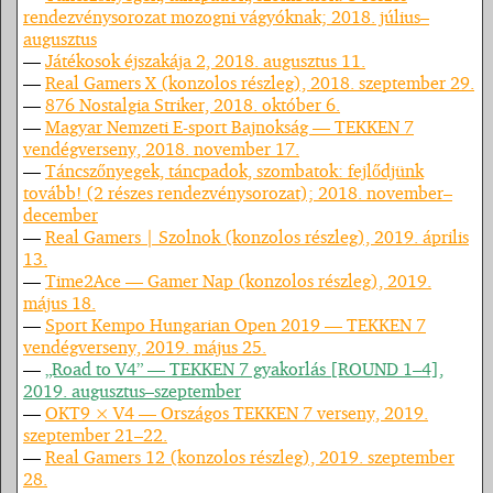
rendezvénysorozat mozogni vágyóknak; 2018. július–
augusztus
—
Játékosok éjszakája 2, 2018. augusztus 11.
—
Real Gamers X (konzolos részleg), 2018. szeptember 29.
—
876 Nostalgia Striker, 2018. október 6.
—
Magyar Nemzeti E-sport Bajnokság — TEKKEN 7
vendégverseny, 2018. november 17.
—
Táncszőnyegek, táncpadok, szombatok: fejlődjünk
tovább! (2 részes rendezvénysorozat); 2018. november–
december
—
Real Gamers | Szolnok (konzolos részleg), 2019. április
13.
—
Time2Ace — Gamer Nap (konzolos részleg), 2019.
május 18.
—
Sport Kempo Hungarian Open 2019 — TEKKEN 7
vendégverseny, 2019. május 25.
—
„Road to V4” — TEKKEN 7 gyakorlás [ROUND 1–4],
2019. augusztus–szeptember
—
OKT9 × V4 — Országos TEKKEN 7 verseny, 2019.
szeptember 21–22.
—
Real Gamers 12 (konzolos részleg), 2019. szeptember
28.