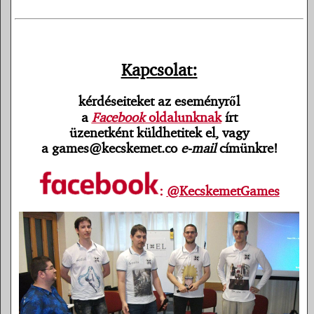
Kapcsolat:
kérdéseiteket az eseményről
a
Facebook
oldalunknak
írt
üzenetként küldhetitek el, vagy
a games@kecskemet.co
e-mail
címünkre!
:
@KecskemetGames