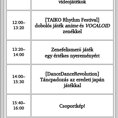
videojátékok
[TAIKO Rhythm Festival]
12:00–
dobolós játék
anime
és
VOCALOID
13:20
zenékkel
13:20–
Zenefelismerő játék
14:00
egy értékes nyereményért
[DanceDanceRevolution]
14:00–
Táncpadozás az eredeti japán
15:30
játékkal
15:40–
Csoportkép!
16:00