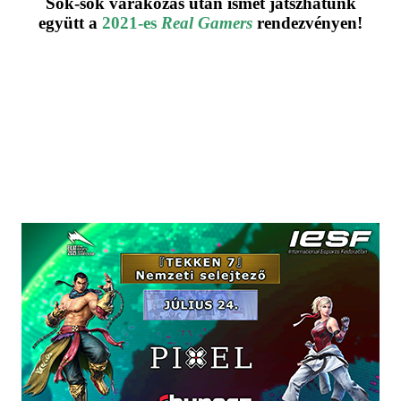
Sok-sok várakozás után ismét játszhatunk
együtt a
2021-es
Real Gamers
rendezvényen
!