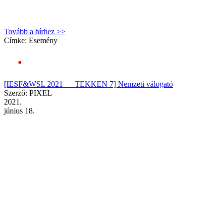
Tovább a hírhez >>
Címke:
Esemény
[IESF&WSL 2021 — TEKKEN 7] Nemzeti válogató
Szerző: PIXEL
2021.
június 18.