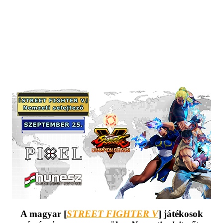
A magyar [
STREET FIGHTER V
] játékosok