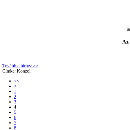
a
Az
Tovább a hírhez >>
Címke:
Konzol
<<
<
1
2
3
4
5
6
7
8