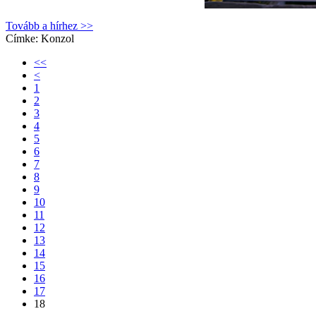
Tovább a hírhez >>
Címke:
Konzol
<<
<
1
2
3
4
5
6
7
8
9
10
11
12
13
14
15
16
17
18