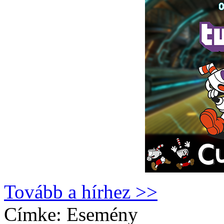
Tovább a hírhez >>
Címke:
Esemény