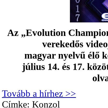
Az „Evolution Champion
verekedős video
magyar nyelvű élő k
július 14. és 17. köz
olv
Tovább a hírhez >>
Címke:
Konzol