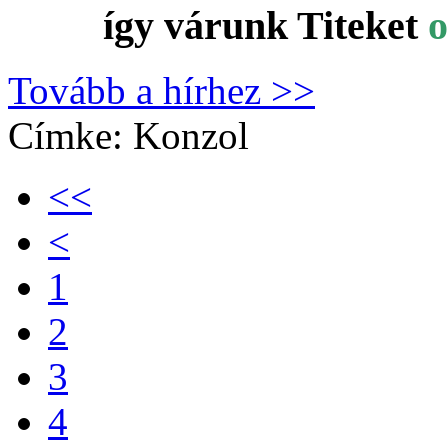
így várunk Titeket
o
Tovább a hírhez >>
Címke:
Konzol
<<
<
1
2
3
4