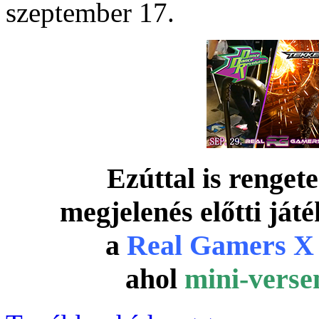
szeptember 17.
Ezúttal is renget
megjelenés előtti ját
a
Real Gamers X
ahol
mini-verse