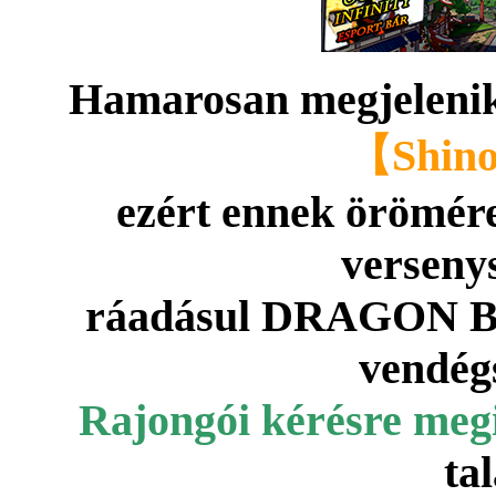
Hamarosan megjeleni
【Shino
ezért ennek örömér
verseny
ráadásul DRAGON B
vendégs
Rajongói kérésre meg
ta