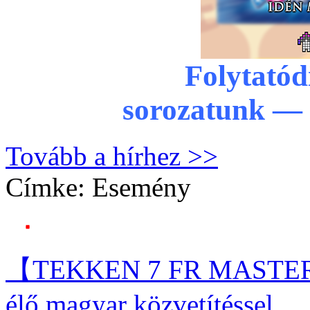
Folytatód
sorozatunk — 
Tovább a hírhez >>
Címke:
Esemény
【TEKKEN 7 FR MASTE
élő magyar közvetítéssel